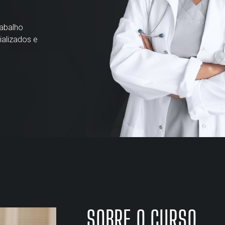
rabalho
alizados e
SOBRE O CURSO