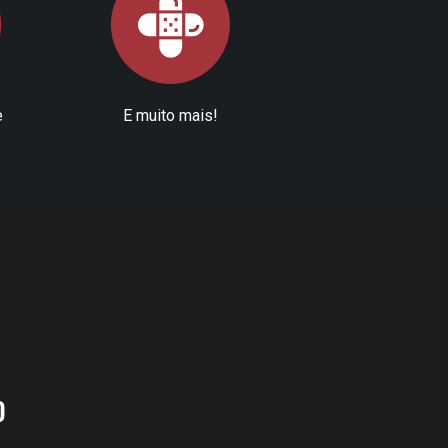
e
E muito mais!
?